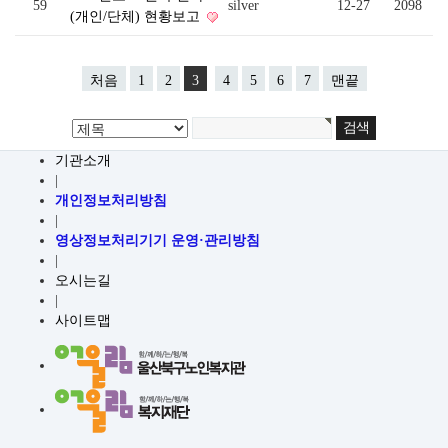
59
silver
12-27
2098
(개인/단체) 현황보고
처음
1
2
3
4
5
6
7
맨끝
기관소개
|
개인정보처리방침
|
영상정보처리기기 운영·관리방침
|
오시는길
|
사이트맵