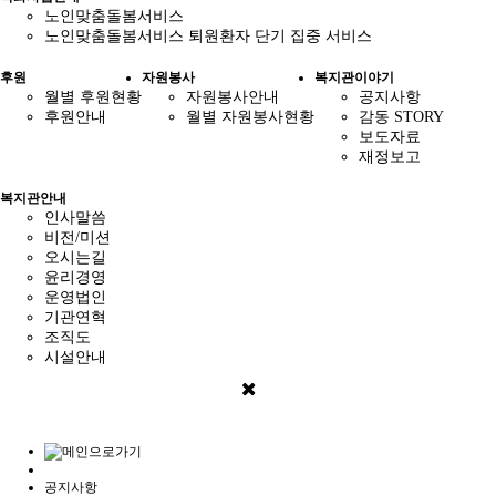
노인맞춤돌봄서비스
노인맞춤돌봄서비스 퇴원환자 단기 집중 서비스
후원
자원봉사
복지관이야기
월별 후원현황
자원봉사안내
공지사항
후원안내
월별 자원봉사현황
감동 STORY
보도자료
재정보고
복지관안내
인사말씀
비전/미션
오시는길
윤리경영
운영법인
기관연혁
조직도
시설안내
공지사항