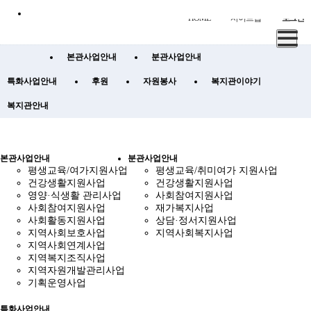
HOME
사이트맵
로그인
본관사업안내
분관사업안내
특화사업안내
후원
자원봉사
복지관이야기
복지관안내
본관사업안내
분관사업안내
평생교육/여가지원사업
평생교육/취미여가 지원사업
건강생활지원사업
건강생활지원사업
영양·식생활 관리사업
사회참여지원사업
사회참여지원사업
재가복지사업
사회활동지원사업
상담·정서지원사업
지역사회보호사업
지역사회복지사업
지역사회연계사업
지역복지조직사업
지역자원개발관리사업
기획운영사업
특화사업안내