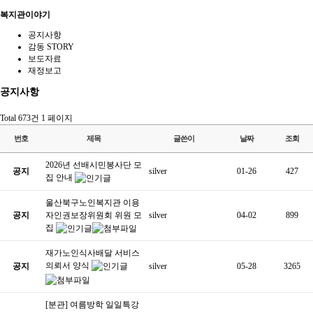
복지관이야기
공지사항
감동 STORY
보도자료
재정보고
공지사항
Total 673건
1 페이지
번호
제목
글쓴이
날짜
조회
2026년 선배시민봉사단 모
공지
silver
01-26
427
집 안내
울산북구노인복지관 이용
공지
자인권보장위원회 위원 모
silver
04-02
899
집
재가노인식사배달 서비스
의뢰서 양식
공지
silver
05-28
3265
[분관] 여름방학 일일특강