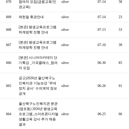
670
참여자 모집(금융교육/인
silver
07-14
58
권교육)
669
제헌절 휴관안내
silver
07-14
23
[본관] 평생교육프로그램
668
silver
07-13
53
하계방학 진행 안내
[분관] 평생교육프로그램
667
silver
07-10
39
하계방학 진행 안내
[분관] 시니어아카데미 단
666
기특강 _가곡클래스_참여
silver
06-30
85
자 모집
공고)2026년 울산북구노
인복지관 기능보강 ‘무대
665
silver
06-26
61
장치 공사’ 수의계약 정보
공개
울산북구노인복지관 분관
(염포동) 2026년 평생교육
664
프로그램_스마트폰디지털
silver
06-25
66
생활교육 강사 추가 채용
결과