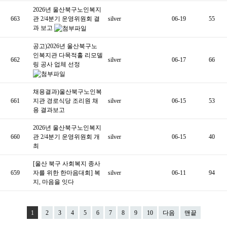
2026년 울산북구노인복지
663
관 2/4분기 운영위원회 결
silver
06-19
55
과 보고
공고)2026년 울산북구노
인복지관 다목적홀 리모델
662
silver
06-17
66
링 공사 업체 선정
채용결과)울산북구노인복
661
지관 경로식당 조리원 채
silver
06-15
53
용 결과보고
2026년 울산북구노인복지
660
관 2/4분기 운영위원회 개
silver
06-15
40
최
[울산 북구 사회복지 종사
659
자를 위한 한마음대회] 복
silver
06-11
94
지, 마음을 잇다
1
2
3
4
5
6
7
8
9
10
다음
맨끝