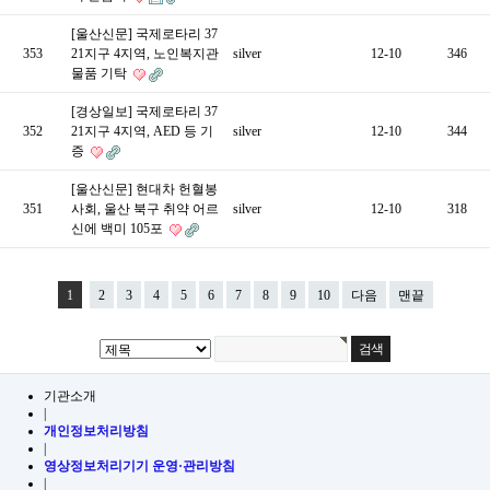
[울산신문] 국제로타리 37
353
21지구 4지역, 노인복지관
silver
12-10
346
물품 기탁
[경상일보] 국제로타리 37
352
21지구 4지역, AED 등 기
silver
12-10
344
증
[울산신문] 현대차 헌혈봉
351
사회, 울산 북구 취약 어르
silver
12-10
318
신에 백미 105포
1
2
3
4
5
6
7
8
9
10
다음
맨끝
기관소개
|
개인정보처리방침
|
영상정보처리기기 운영·관리방침
|