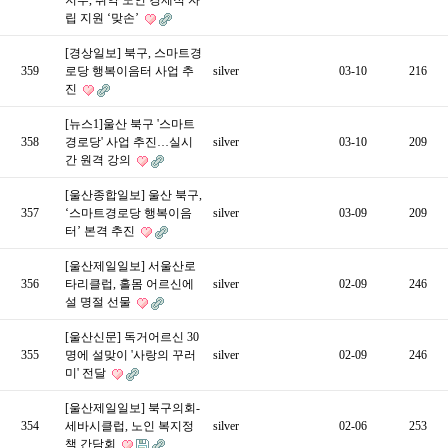
지부, 취약 노인 경제적 자
립 지원 ‘맞손’
[경상일보] 북구, 스마트경
359
로당 행복이음터 사업 추
silver
03-10
216
진
[뉴스1]울산 북구 '스마트
358
경로당' 사업 추진…실시
silver
03-10
209
간 원격 강의
[울산종합일보] 울산 북구,
357
‘스마트경로당 행복이음
silver
03-09
209
터’ 본격 추진
[울산제일일보] 서울산로
356
타리클럽, 홀몸 어르신에
silver
02-09
246
설 명절 선물
[울산신문] 독거어르신 30
355
명에 설맞이 '사랑의 꾸러
silver
02-09
246
미' 전달
[울산제일일보] 북구의회-
354
세바시클럽, 노인 복지정
silver
02-06
253
책 간담회