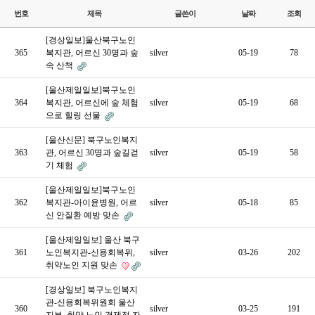
번호
제목
글쓴이
날짜
조회
[경상일보]울산북구노인
365
복지관, 어르신 30명과 숲
silver
05-19
78
속 산책
[울산제일일보]북구노인
364
복지관, 어르신에 숲 체험
silver
05-19
68
으로 힐링 선물
[울산신문] 북구노인복지
363
관, 어르신 30명과 숲길걷
silver
05-19
58
기 체험
[울산제일일보]북구노인
362
복지관-아이윤병원, 어르
silver
05-18
85
신 안질환 예방 맞손
[울산제일일보] 울산 북구
361
노인복지관-신용회복위,
silver
03-26
202
취약노인 지원 맞손
[경상일보] 북구노인복지
관-신용회복위원회 울산
360
silver
03-25
191