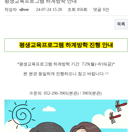
평생교육프로그램 하계방학 안내
작성자
silver
24-07-24 15:28
조회
856회
댓글
0건
목록
평생교육프로그램 하계방학 진행 안내
*평생교육프로그램 하계방학 기간: 7/29(월)~8/16(금)*
본·분관 동일하게 진행하오니 참고 바랍니다.^^
※문의: 052-296-3901(본관) / 3903(분관)