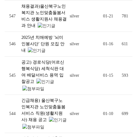
채용결과)울산북구노인
복지관 노인맞춤돌봄서
547
silver
01-21
781
비스 생활지원사 채용결
과 안내
2025년 치매예방 '뇌미
546
인봉사단' 단원 모집 안
silver
01-16
611
내
공고) 경로식당(어르신
행복식당) 세척식판 대
여 배달서비스 용역 입
545
silver
01-15
593
찰공고
긴급채용) 울산북구노
인복지관 노인맞춤돌봄
서비스 직원(생활지원
544
silver
01-10
699
사) 채용 공고